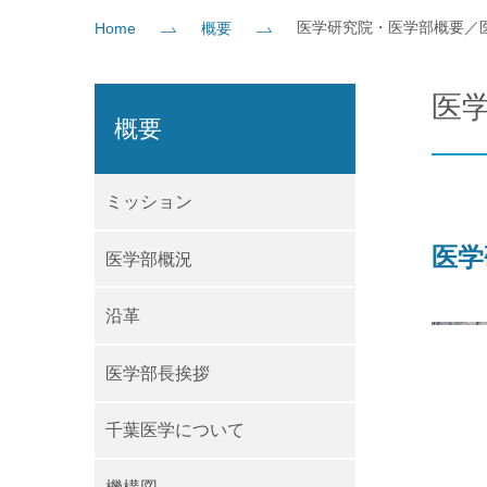
医学研究院・医学部概要／
Home
概要
社会貢献
企業の方
大学院志望の方
医学部志望の方
卒業生の方
在学生・教員の方
お問い
医
概要
ミッション
医学
医学部概況
沿革
医学部長挨拶
千葉医学について