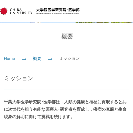
English
日本語
Home
概要
概要
ミッション
Home
概要
教育
ミッション
研究
千葉大学医学研究院･医学部は，人類の健康と福祉に貢献すると共
入学案内
に次世代を担う有能な医療人･研究者を育成し，疾病の克服と生命
現象の解明に向けて挑戦を続けます。
社会貢献