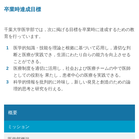
企業の方
大学院志望の方
医学部志望の方
卒業生の方
在学生・教員の方
卒業時達成目標
お問い合わせ
交通アクセス
千葉大学医学部では，次に掲げる目標を卒業時に達成するための教
育を行っています。
医学的知識・技能を理論と根拠に基づいて応用し，適切な判
断と医療が実践でき，生涯にわたり自らの能力を向上させる
ことができる。
医療制度を適切に活用し，社会および医療チームの中で医師
としての役割を 果たし，患者中心の医療を実践できる。
科学的情報を批判的に吟味し，新しい発見と創造のための論
理的思考と研究を行える。
概要
ミッション