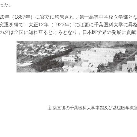
った。
0年（1887年）に官立に移管され，第一高等中学校医学部と
変遷を経て，大正12年（1923年）には更に千葉医科大学に
の名は全国に知れ亘るところとなり，日本医学界の発展に貢献
新築直後の千葉医科大学本館及び基礎医学教