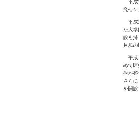
平成1
究セン
平成1
た大学
設を擁
月歩の
平成1
めて医
盤が整
さらに
を開設