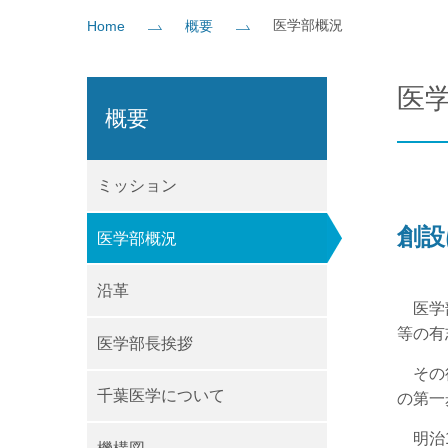
医学部概況
Home
概要
社会貢献
企業の方
大学院志望の方
医学部志望の方
卒業生の方
在学生・教員の方
お問い
医
概要
ミッション
創設
医学部概況
沿革
医学部
等の有
医学部長挨拶
その後
千葉医学について
の第一
明治1