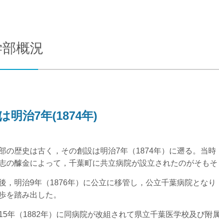
合わせ
交通アクセス
学部概況
は明治7年(1874年)
の歴史は古く，その創設は明治7年（1874年）に遡る。当
志の醵金によって，千葉町に共立病院が設立されたのがそもそ
，明治9年（1876年）に公立に移管し，公立千葉病院とな
歩を踏み出した。
5年（1882年）に同病院が改組されて県立千葉医学校及び附