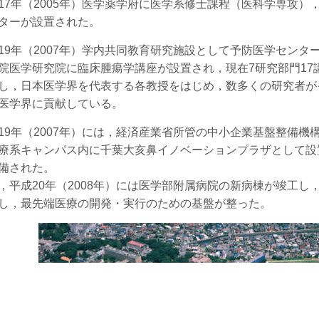
7年（2005年）医学薬学府に医学系修士課程（医科学専攻）
ターが設置された。
9年（2007年）学内共同教育研究施設として予防医学センタ
院医学研究院に臨床腫瘍学講座が設置され，現在7研究部門17
し，日本医学界を代表する各教授をはじめ，数多くの研究者が
医学界に貢献している。
9年（2007年）には，経済産業省所管の中小企業基盤整備機
療系キャンパス内に千葉大亥鼻イノベーションプラザとして設
備された。
，平成20年（2008年）には医学部附属病院の新病棟が竣工
し，最先端医療の開発・実行のための基盤が整った。