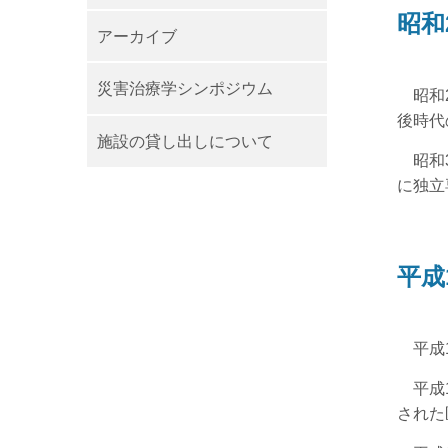
昭和
アーカイブ
災害治療学シンポジウム
昭和2
後時代
施設の貸し出しについて
昭和3
に独立
平成
平成1
平成1
された