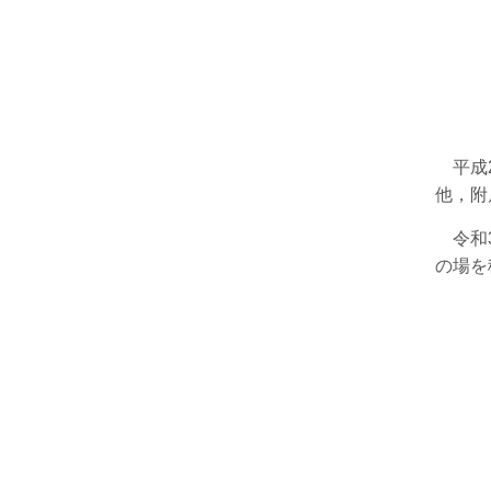
平成2
他，附
令和3
の場を