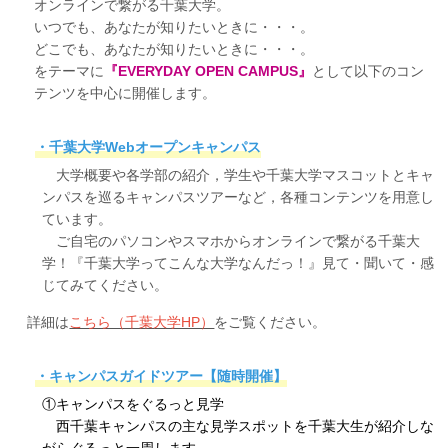
オンラインで繋がる千葉大学。
企業の方
大学院志望の方
医学部志望の方
卒業生の方
在学生・教員の方
いつでも、あなたが知りたいときに・・・。
お問い合わせ
交通アクセス
どこでも、あなたが知りたいときに・・・。
をテーマに
『EVERYDAY OPEN CAMPUS』
として以下のコン
テンツを中心に開催します。
・千葉大学Webオープンキャンパス
大学概要や各学部の紹介，学生や千葉大学マスコットとキャ
ンパスを巡るキャンパスツアーなど，各種コンテンツを用意し
ています。
ご自宅のパソコンやスマホからオンラインで繋がる千葉大
学！『千葉大学ってこんな大学なんだっ！』見て・聞いて・感
じてみてください。
詳細は
こちら（千葉大学HP）
をご覧ください。
・キャンパスガイドツアー【随時開催】
①キャンパスをぐるっと見学
西千葉キャンパスの主な見学スポットを千葉大生が紹介しな