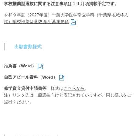
学校推薦型選抜に関する注意事項は１１月頃掲載予定です。
企業の方
大学院志望の方
医学部志望の方
卒業生の方
在学生・教員の方
お問い合わせ
交通アクセス
令和９年度（2027年度）千葉大学医学部医学科（千葉県地域枠入
試）学校推薦型選抜 学生募集要項
出願書類様式
推薦書（Word）
自己アピール資料（Word）
修学資金貸付申請書等
様式は
こちらから
。
注）リンク先は一般選抜向けと表記されていますが、同じ様式をご
提出ください。