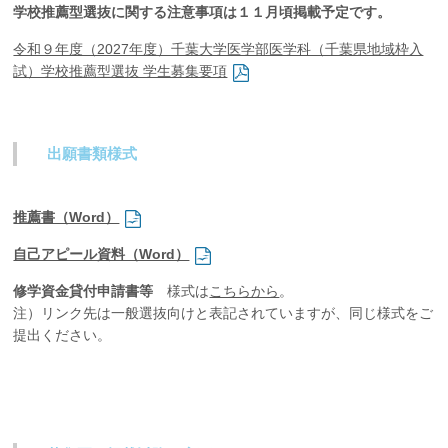
学校推薦型選抜に関する注意事項は１１月頃掲載予定です。
企業の方
大学院志望の方
医学部志望の方
卒業生の方
在学生・教員の方
お問い合わせ
交通アクセス
令和９年度（2027年度）千葉大学医学部医学科（千葉県地域枠入
試）学校推薦型選抜 学生募集要項
出願書類様式
推薦書（Word）
自己アピール資料（Word）
修学資金貸付申請書等
様式は
こちらから
。
注）リンク先は一般選抜向けと表記されていますが、同じ様式をご
提出ください。