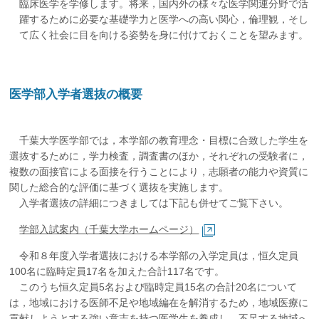
臨床医学を学修します。将来，国内外の様々な医学関連分野で活
躍するために必要な基礎学力と医学への高い関心，倫理観，そし
て広く社会に目を向ける姿勢を身に付けておくことを望みます。
医学部入学者選抜の概要
千葉大学医学部では，本学部の教育理念・目標に合致した学生を
選抜するために，学力検査，調査書のほか，それぞれの受験者に，
複数の面接官による面接を行うことにより，志願者の能力や資質に
関した総合的な評価に基づく選抜を実施します。
入学者選抜の詳細につきましては下記も併せてご覧下さい。
学部入試案内（千葉大学ホームページ）
令和８年度入学者選抜における本学部の入学定員は，恒久定員
100名に臨時定員17名を加えた合計117名です。
このうち恒久定員5名および臨時定員15名の合計20名について
は，地域における医師不足や地域編在を解消するため，地域医療に
貢献しようとする強い意志を持つ医学生を養成し，不足する地域へ