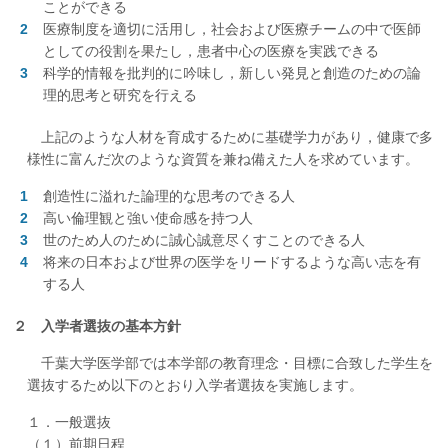
ことができる
医療制度を適切に活用し，社会および医療チームの中で医師
としての役割を果たし，患者中心の医療を実践できる
科学的情報を批判的に吟味し，新しい発見と創造のための論
理的思考と研究を行える
上記のような人材を育成するために基礎学力があり，健康で多
様性に富んだ次のような資質を兼ね備えた人を求めています。
創造性に溢れた論理的な思考のできる人
高い倫理観と強い使命感を持つ人
世のため人のために誠心誠意尽くすことのできる人
将来の日本および世界の医学をリードするような高い志を有
する人
２ 入学者選抜の基本方針
千葉大学医学部では本学部の教育理念・目標に合致した学生を
選抜するため以下のとおり入学者選抜を実施します。
１．一般選抜
（１）前期日程