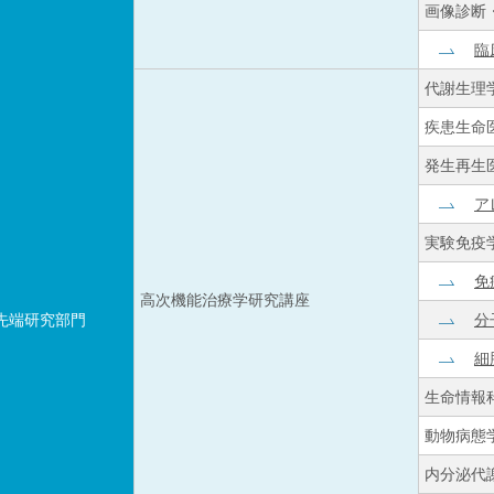
画像診断
臨
代謝生理
疾患生命
発生再生
ア
実験免疫
免
高次機能治療学研究講座
先端研究部門
分
細
生命情報
動物病態
内分泌代