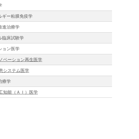
学
ルギー粘膜免疫学
推進治療学
ル臨床試験学
ション医学
ノベーション再生医学
患システム医学
治療学
工知能（ＡＩ）医学