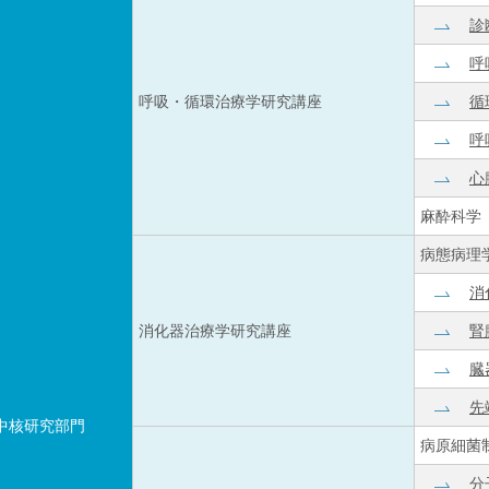
診
呼
呼吸・循環治療学研究講座
循
呼
心
麻酔科学
病態病理
消
消化器治療学研究講座
腎
臓
先
中核研究部門
病原細菌
分