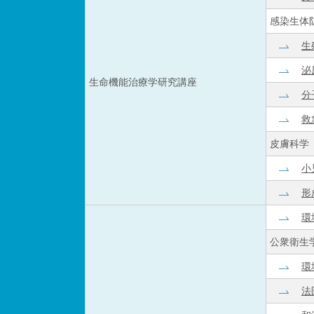
感染生体
生
泌
生命機能治療学研究講座
分
救
皮膚科学
小
形
環
公衆衛生
環
法