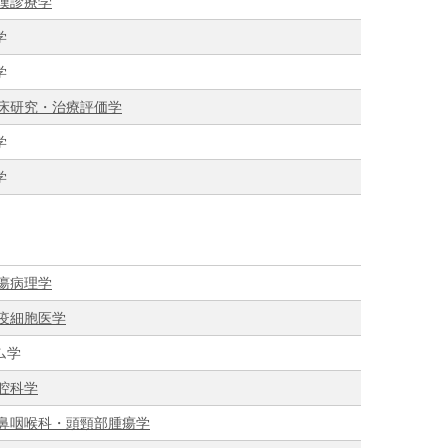
漢診療学
学
学
床研究・治療評価学
学
学
瘍病理学
疫細胞医学
ム学
腔科学
鼻咽喉科・頭頸部腫瘍学