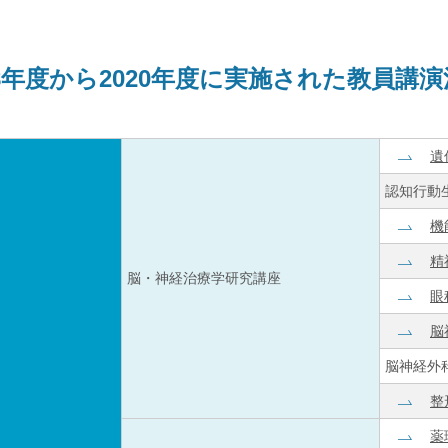
18年度から2020年度に実施された教員講
遺
認知行動
機
精
脳・神経治療学研究講座
眼
脳
脳神経外
整
薬