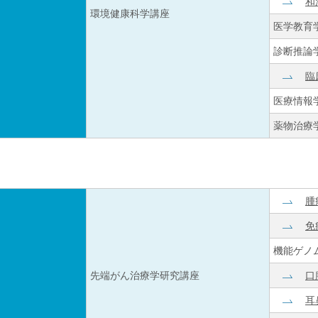
和
環境健康科学講座
医学教育
診断推論
臨
医療情報
薬物治療
腫
免
機能ゲノ
先端がん治療学研究講座
口
耳