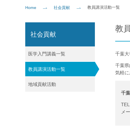
教員講演活動一覧
Home
社会貢献
社会貢献
企業の方
大学院志望の方
医学部志望の方
卒業生の方
在学生・教員の方
お問い
教
社会貢献
医学入門講義一覧
千葉大
千葉県
教員講演活動一覧
気軽に
地域貢献活動
千
TEL
メー