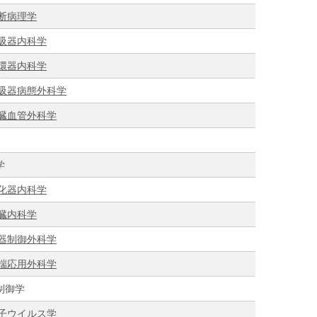
断病理学
吸器内科学
環器内科学
吸器病態外科学
臓血管外科学
学
化器内科学
臓内科学
器制御外科学
端応用外科学
制御学
子ウイルス学