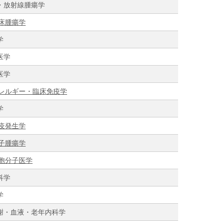
・放射線腫瘍学
床腫瘍学
学
医学
医学
レルギー・臨床免疫学
学
疫発生学
子腫瘍学
胞分子医学
科学
学
謝・血液・老年内科学