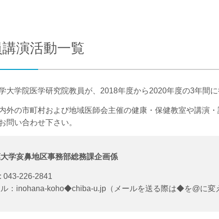
合わせ
交通アクセス
員講演活動一覧
学大学院医学研究院教員が、2018年度から2020年度の3年
内外の市町村および地域医師会主催の健康・保健教室や講演・
お問い合わせ下さい。
葉大学亥鼻地区事務部総務課企画係
: 043-226-2841
ル：inohana-koho◆chiba-u.jp（メールを送る際は◆を@