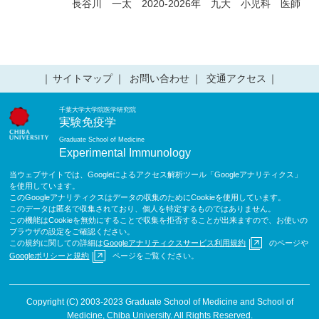
長谷川 一太 2020-2026年 九大 小児科 医師
サイトマップ
お問い合わせ
交通アクセス
千葉大学大学院医学研究院
実験免疫学
Graduate School of Medicine
Experimental Immunology
当ウェブサイトでは、Googleによるアクセス解析ツール「Googleアナリティクス」
を使用しています。
このGoogleアナリティクスはデータの収集のためにCookieを使用しています。
このデータは匿名で収集されており、個人を特定するものではありません。
この機能はCookieを無効にすることで収集を拒否することが出来ますので、お使いの
ブラウザの設定をご確認ください。
この規約に関しての詳細は
Googleアナリティクスサービス利用規約
のページや
Googleポリシーと規約
ページをご覧ください。
Copyright (C) 2003-2023 Graduate School of Medicine and School of
Medicine, Chiba University. All Rights Reserved.