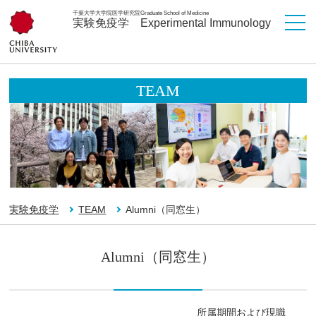
千葉大学大学院医学研究院
Graduate School of Medicine
実験免疫学
Experimental Immunology
TEAM
実験免疫学
TEAM
Alumni（同窓生）
Alumni（同窓生）
所属期間および現職