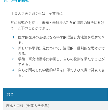
Ⅵ. 科学的探究
千葉大学医学部学生は，卒業時に
常に探究心を持ち、未知・未解決の科学的問題の解決に向け
て、以下のことができる。
医学的発見の基礎となる科学的理論と方法論を理解でき
る。
新しい科学的知見について、論理的・批判的な思考がで
きる。
学術・研究活動等に参画し、自らの役割を果たすことが
できる。
自らが関与した学術的成果を口頭および文書で発表でき
る。
教育
理念と目標（千葉大学憲章）