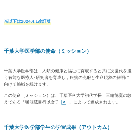
企業の方
大学院志望の方
医学部志望の方
卒業生の方
在学生・教員の方
お問い合わせ
交通アクセス
※以下は2024.4.1改訂版
千葉大学医学部の使命（ミッション）
千葉大学医学部は，人類の健康と福祉に貢献すると共に次世代を担
う有能な医療人･研究者を育成し，疾病の克服と生命現象の解明に
向けて挑戦を続けます。
この使命（ミッション）は、千葉医科大学初代学長 三輪徳寛の教
えである「
獅胆鷹目行以女子
」によって達成されます。
千葉大学医学部学生の学習成果（アウトカム）