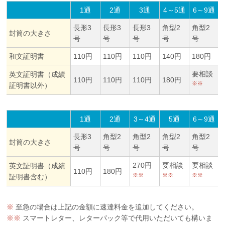
1通
2通
3通
4～5通
6～9通
長形3
長形3
長形3
角型2
角型2
封筒の大きさ
号
号
号
号
号
和文証明書
110円
110円
110円
140円
180円
要相談
英文証明書（成績
110円
110円
110円
180円
※※
証明書以外）
1通
2通
3～4通
5通
6～9通
長形3
角型2
角型2
角型2
角型2
封筒の大きさ
号
号
号
号
号
270円
要相談
要相談
英文証明書（成績
110円
180円
※※
※※
※※
証明書含む）
※
至急の場合は上記の金額に速達料金を追加してください。
※※
スマートレター、レターパック等で代用いただいても構いま