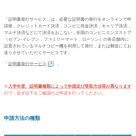
企業の方
大学院志望の方
医学部志望の方
卒業生の方
在学生・教員の方
お問い合わせ
交通アクセス
「証明書発行サービス」は，必要な証明書の発行をオンラインで申
請後，クレジットカード決済，コンビニ現金決済，キャリア決済，
マルチ決済などにて決済をおこない，全国のコンビニエンスストア
（セブン-イレブン，ファミリーマート，ローソン）の各店舗内に
設置されているマルチコピー機を利用して発行，または郵送にてお
送りさせていただくサービスです。
「
証明書発行サービス
」
※
入学年度、証明書種類によって申請及び受取方法等が異なります
ので，必ず以下をご確認の上申請を行ってください。
申請方法の種類