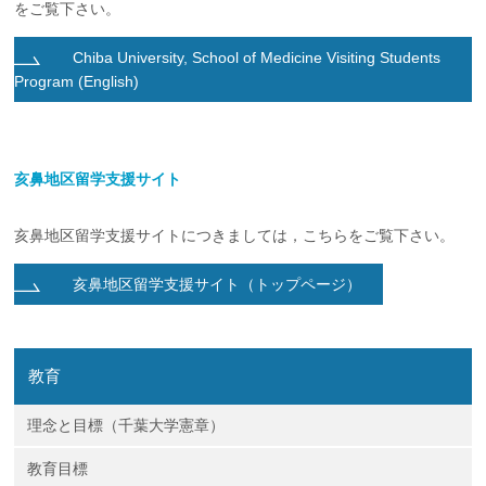
をご覧下さい。
企業の方
大学院志望の方
医学部志望の方
卒業生の方
在学生・教員の方
お問い合わせ
交通アクセス
Chiba University, School of Medicine Visiting Students
Program (English)
亥鼻地区留学支援サイト
亥鼻地区留学支援サイトにつきましては，こちらをご覧下さい。
亥鼻地区留学支援サイト（トップページ）
教育
理念と目標（千葉大学憲章）
教育目標