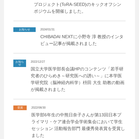
プロジェクト(ToRA-SEED)のキックオフシン
ポジウムを開催しました。
お知らせ
2024/01/31
CHIBADAI NEXTに小野寺 淳 教授のインタ
ビュー記事が掲載されました
お知ら
2022/12/27
せ
国立大学医学部長会議HPのコンテンツ「若手研
究者のひらめき～研究医への誘い～」に本学医
学研究院（脳神経内科学）枡田 大生 助教の動画
が掲載されました
受賞
2022/06/30
医学部6年生の中熊日奈子さんが第13回日本プ
ライマリ・ケア連合学会学術集会において学生
セッション 活動報告部門 最優秀発表賞を受賞し
ました