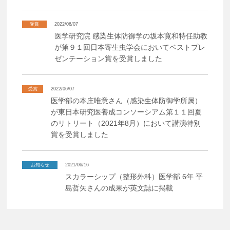
受賞
2022/06/07
医学研究院 感染生体防御学の坂本寛和特任助教
が第９１回日本寄生虫学会においてベストプレ
ゼンテーション賞を受賞しました
受賞
2022/06/07
医学部の本庄唯意さん（感染生体防御学所属）
が東日本研究医養成コンソーシアム第１１回夏
のリトリート（2021年8月）において講演特別
賞を受賞しました
お知らせ
2021/06/16
スカラーシップ（整形外科）医学部 6年 平
島哲矢さんの成果が英文誌に掲載