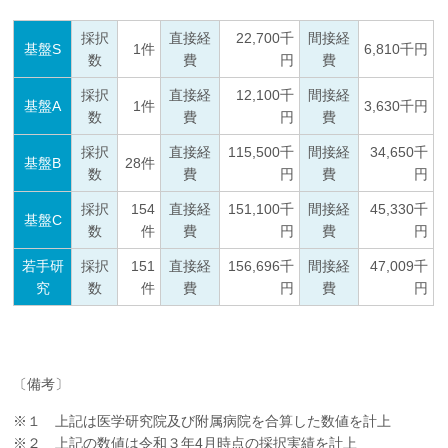
企業の方
大学院志望の方
医学部志望の方
卒業生の方
在学生・教員の方
お問い合わせ
交通アクセス
採択
直接経
22,700千
間接経
基盤S
1件
6,810千円
数
費
円
費
採択
直接経
12,100千
間接経
基盤A
1件
3,630千円
数
費
円
費
採択
直接経
115,500千
間接経
34,650千
基盤B
28件
数
費
円
費
円
採択
154
直接経
151,100千
間接経
45,330千
基盤C
数
件
費
円
費
円
若手研
採択
151
直接経
156,696千
間接経
47,009千
究
数
件
費
円
費
円
〔備考〕
※１ 上記は医学研究院及び附属病院を合算した数値を計上
※２ 上記の数値は令和３年4月時点の採択実績を計上