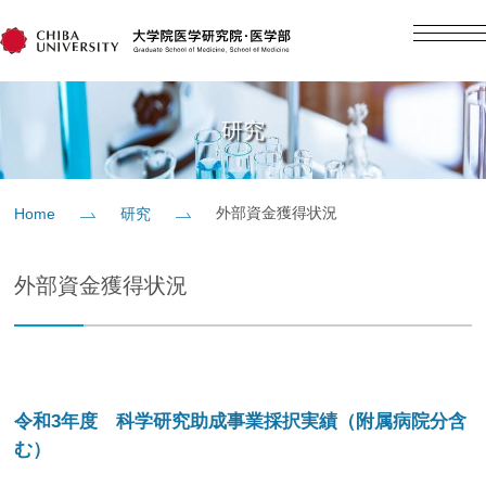
English
日本語
Home
研究
概要
外部資金獲得状況
Home
研究
教育
外部資金獲得状況
研究
入学案内
令和3年度 科学研究助成事業採択実績（附属病院分含
む）
社会貢献