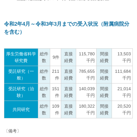
令和2年4月～令和3年3月までの受入状況（附属病院分
を含む）
厚生労働省科学
総件
直接
115,780
間接
13,503
9件
研究費
数
経費
千円
経費
千円
受託研究（一
総件
211
直接
785,655
間接
111,684
般）
数
件
経費
千円
経費
千円
受託研究（治
総件
151
直接
140,039
間接
21,014
験）
数
件
経費
千円
経費
千円
総件
109
直接
180,322
間接
20,520
共同研究
数
件
経費
千円
経費
千円
〔備考〕