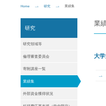
業績集
Home
研究
社会貢献
企業の方
大学院志望の方
医学部志望の方
卒業生の方
在学生・教員の方
お問い
業
研究
研究領域等
大学
倫理審査委員会
寄附講座一覧
業績集
外部資金獲得状況