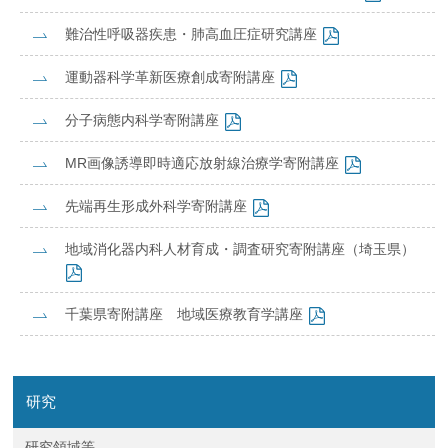
企業の方
大学院志望の方
医学部志望の方
卒業生の方
在学生・教員の方
難治性呼吸器疾患・肺高血圧症研究講座
お問い合わせ
交通アクセス
運動器科学革新医療創成寄附講座
分子病態内科学寄附講座
MR画像誘導即時適応放射線治療学寄附講座
先端再生形成外科学寄附講座
地域消化器内科人材育成・調査研究寄附講座（埼玉県）
千葉県寄附講座 地域医療教育学講座
研究
研究領域等