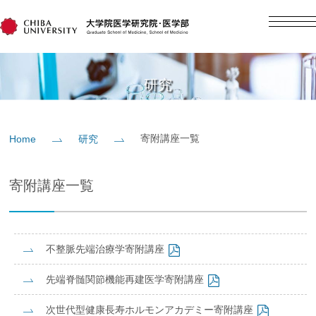
English
日本語
Home
研究
概要
寄附講座一覧
Home
研究
教育
寄附講座一覧
研究
不整脈先端治療学寄附講座
入学案内
先端脊髄関節機能再建医学寄附講座
社会貢献
次世代型健康長寿ホルモンアカデミー寄附講座