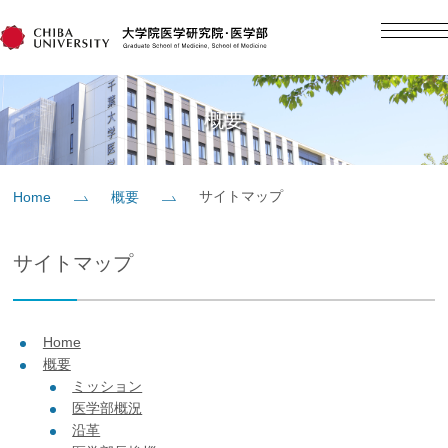
English
日本語
Home
概要
概要
サイトマップ
Home
概要
教育
サイトマップ
研究
Home
入学案内
概要
ミッション
医学部概況
社会貢献
沿革