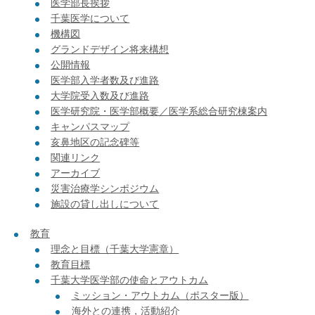
医学部長挨拶
企業の方
大学院志望の方
医学部志望の方
卒業生の方
在学生・教員の方
千葉医学について
お問い合わせ
交通アクセス
機構図
グランドデザイン将来構想
公開情報
医学部入学者数及び進路
大学院受入数及び進路
医学研究院・医学部概要／医学系総合研究棟案内
キャンパスマップ
亥鼻地区の記念碑等
関連リンク
アーカイブ
災害治療学シンポジウム
施設の貸し出しについて
教育
理念と目標（千葉大学憲章）
教育目標
千葉大学医学部の使命とアウトカム
ミッション・アウトカム（ポスター版）
海外との連携，活動紹介