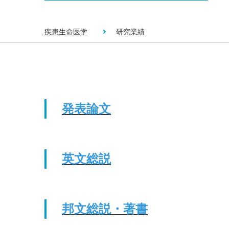
疾患生命医学
研究業績
発表論文
英文総説
邦文総説・著書