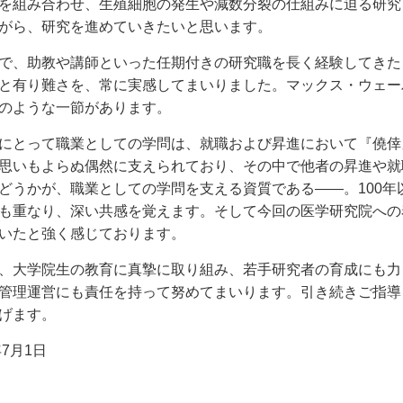
を組み合わせ、生殖細胞の発生や減数分裂の仕組みに迫る研究
がら、研究を進めていきたいと思います。
で、助教や講師といった任期付きの研究職を長く経験してきた
と有り難さを、常に実感してまいりました。マックス・ウェー
のような一節があります。
にとって職業としての学問は、就職および昇進において『僥倖
思いもよらぬ偶然に支えられており、その中で他者の昇進や就
どうかが、職業としての学問を支える資質である——。100
も重なり、深い共感を覚えます。そして今回の医学研究院への
いたと強く感じております。
、大学院生の教育に真摯に取り組み、若手研究者の育成にも力
管理運営にも責任を持って努めてまいります。引き続きご指導
げます。
年7月1日