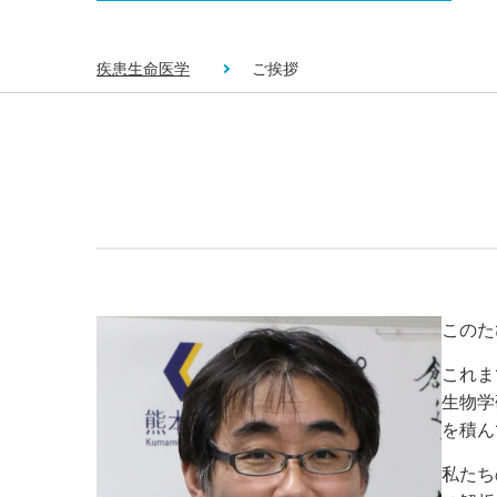
疾患生命医学
ご挨拶
このた
これまで
生物学
を積ん
私たち