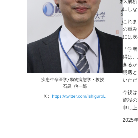
ス解析
にしな
これま
の重み
には次
「学者
得は、
きるか
境遇と
疾患生命医学/動物病態学・教授　

いただ
石黒 啓一郎
今後は
X：
https://twitter.com/IshiguroL
施設の
申し上
2025