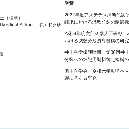
受賞
2022年度アステラス病態代謝研
博士（理学）
細胞における減数分裂の制御機
rvard Medical School ポスドク研
令和4年度文部科学大臣表彰 科
おける減数分裂誘導機構の研究
井上科学振興財団 第38回井上
授
分裂への細胞周期切替え機構の
熊本医学会 令和元年度熊本医学
裂に関する研究