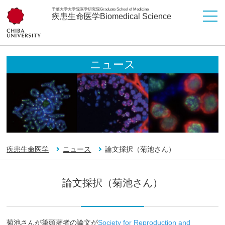
千葉大学大学院医学研究院
Graduate School of Medicine
疾患生命医学
Biomedical Science
ニュース
疾患生命医学
ニュース
論文採択（菊池さん）
論文採択（菊池さん）
菊池さんが筆頭著者の論文が
Society for Reproduction and