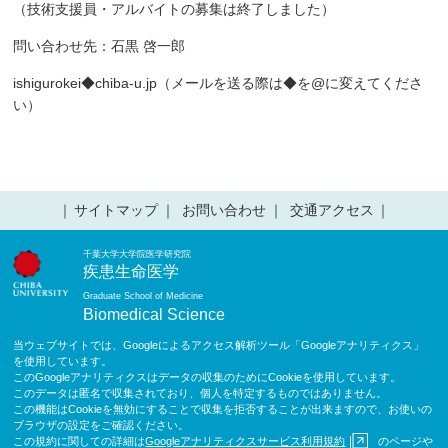
（技術支援員・アルバイトの募集は終了しました）
問い合わせ先：石黒 啓一郎
ishigurokei◆chiba-u.jp（メールを送る際は◆を@に変えてくださ
い）
サイトマップ
お問い合わせ
交通アクセス
千葉大学大学院医学研究院
疾患生命医学
Graduate School of Medicine
Biomedical Science
当ウェブサイトでは、Googleによるアクセス解析ツール「Googleアナリティクス」
を使用しています。
このGoogleアナリティクスはデータの収集のためにCookieを使用しています。
このデータは匿名で収集されており、個人を特定するものではありません。
この機能はCookieを無効にすることで収集を拒否することが出来ますので、お使いの
ブラウザの設定をご確認ください。
この規約に関しての詳細は
Googleアナリティクスサービス利用規約
のページや