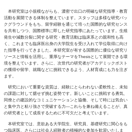
本研究室は小規模ながらも、濃密で出口の明確な研究指導・教育
活動を展開できる体制を整えています。スタッフは多様な研究バッ
クグラウンドをもち、留学経験を通じて培った国際的な研究センス
を共有しつつ、国際標準に即した研究指導にあたっています。生殖
発生や減数分裂に関する研究・教育活動は臨床系との親和性も高
く、これまでも臨床医出身の大学院生を受け入れて学位取得に向け
た指導を行ってきました。本研究室が有する国際的に優位な研究リ
ソースと情報を活用し、重厚なテーマをThesisとして展開できる環
境を整えています。さらに、次世代の研究者がアカデミックポスト
の獲得や留学、就職などに挑戦できるよう、人材育成にも力を注ぎ
ます。
研究において重要な資質は、経験にとらわれない柔軟性と、未知
の課題に対して臆せず挑む姿勢です。新しいことに挑戦する勇気、
同僚との建設的なコミュニケーションと協働、そして時には気合い
と集中力と粘り強さで突破する力―これらを兼ね備えることが、真
の研究者として成長するために不可欠だと考えています。
本研究室では、意欲ある大学院生、研究員、基礎研究に関心をも
つ臨床医、さらには社会人経験者の積極的な参加を歓迎いたしま