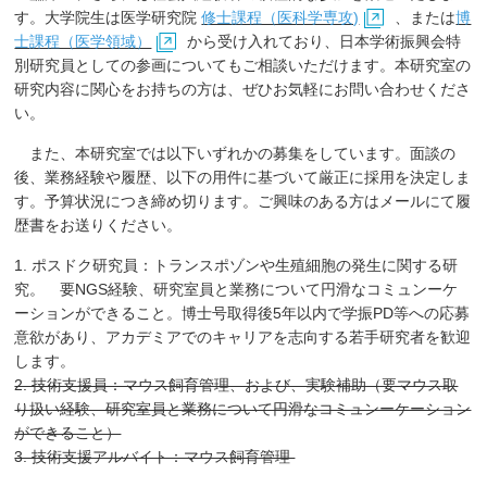
す。大学院生は医学研究院
修士課程（医科学専攻)
、または
博
士課程（医学領域）
から受け入れており、日本学術振興会特
別研究員としての参画についてもご相談いただけます。本研究室の
研究内容に関心をお持ちの方は、ぜひお気軽にお問い合わせくださ
い。
また、本研究室では以下いずれかの募集をしています。面談の
後、業務経験や履歴、以下の用件に基づいて厳正に採用を決定しま
す。予算状況につき締め切ります。ご興味のある方はメールにて履
歴書をお送りください。
1. ポスドク研究員：トランスポゾンや生殖細胞の発生に関する研
究。 要NGS経験、研究室員と業務について円滑なコミュンーケ
ーションができること。博士号取得後5年以内で学振PD等への応募
意欲があり、アカデミアでのキャリアを志向する若手研究者を歓迎
します。
2. 技術支援員：マウス飼育管理、および、実験補助（要マウス取
り扱い経験、研究室員と業務について円滑なコミュンーケーション
ができること）
3. 技術支援アルバイト：マウス飼育管理