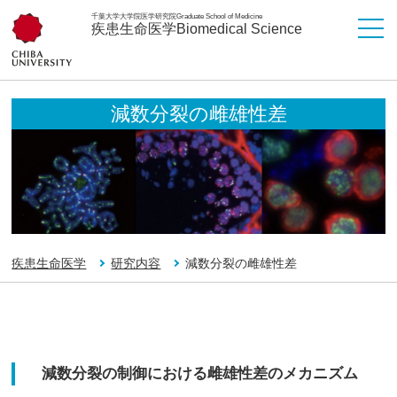
千葉大学大学院医学研究院
Graduate School of Medicine
疾患生命医学
Biomedical Science
減数分裂の雌雄性差
疾患生命医学
研究内容
減数分裂の雌雄性差
減数分裂の制御における雌雄性差のメカニズム