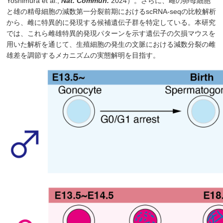
Yoshimura et al.,
Nat. Commun.
2024）。さらに、雌の卵母細胞
と雄の精母細胞の減数第一分裂前期におけるscRNA-seqの比較解析
から、雌に特異的に発現する候補遺伝子群を特定している。本研究
では、これら雌雄特異的発現パターンを示す遺伝子の欠損マウスを
用いた解析を通じて、生殖細胞の発生の文脈における減数分裂の雌
雄差を調節するメカニズムの実態解明を目指す。