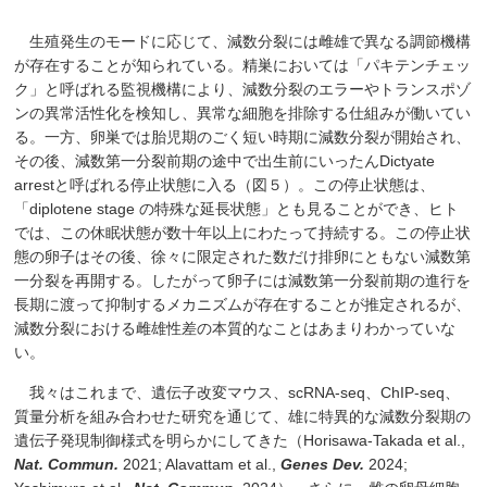
生殖発生のモードに応じて、減数分裂には雌雄で異なる調節機構
が存在することが知られている。精巣においては「パキテンチェッ
ク」と呼ばれる監視機構により、減数分裂のエラーやトランスポゾ
ンの異常活性化を検知し、異常な細胞を排除する仕組みが働いてい
る。一方、卵巣では胎児期のごく短い時期に減数分裂が開始され、
その後、減数第一分裂前期の途中で出生前にいったんDictyate
arrestと呼ばれる停止状態に入る（図５）。この停止状態は、
「diplotene stage の特殊な延長状態」とも見ることができ、ヒト
では、この休眠状態が数十年以上にわたって持続する。この停止状
態の卵子はその後、徐々に限定された数だけ排卵にともない減数第
一分裂を再開する。したがって卵子には減数第一分裂前期の進行を
長期に渡って抑制するメカニズムが存在することが推定されるが、
減数分裂における雌雄性差の本質的なことはあまりわかっていな
い。
我々はこれまで、遺伝子改変マウス、scRNA-seq、ChIP-seq、
質量分析を組み合わせた研究を通じて、雄に特異的な減数分裂期の
遺伝子発現制御様式を明らかにしてきた（Horisawa-Takada et al.,
Nat. Commun.
2021; Alavattam et al.,
Genes Dev.
2024;