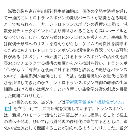
減数分裂を進行中の哺乳類生殖細胞は、個体の全発生過程を通し
て一過的にレトロトランスポゾンの発現バーストが活発となる時期
として知られる。一方、レトロトランスポゾンの過度の上昇は、減
数分裂チエックポイントにより排除されることから高いハードルと
なっている。しかしながら種分化のプロセスを考えると、生殖細胞
は配偶子形成へのリスクを抱えながらも、ゲノムの可変性を誘導す
るためにあえてレトロトランスポゾンの活性化を容認している可能
性がある（図８）。生殖細胞におけるトランスポゾンの活性化を許
容およびチェックする機構の角度からから検討を行い、トランスポ
ゾンがもつ「有害」な側面に対する防御と許容との絶妙なバランス
の中で、生殖系列が如何にして「有益」な新規機能を次世代に伝播
させ獲得してきたのか？、レトロトランスポゾン制御の雌雄の生殖
細胞における違いは何か？、という新しい生物学分野の創成を目指
した問題に取り組む。
この目的のため、当グループは
学術変革領域A「機動性ゲノム」
を立ち上げて、共同研究を実施しています。トランスポゾン
は、新規プロモーター活性などを宿主ゲノムに提供することで宿主
の遺伝子発現、ひいては形質発現の多様化に寄与するとともに、進
化の推進源として機能することが知られるようになりました。当グ