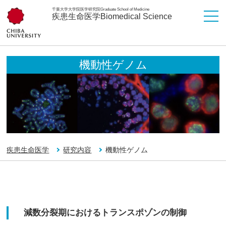
千葉大学大学院医学研究院
Graduate School of Medicine
疾患生命医学
Biomedical Science
機動性ゲノム
疾患生命医学
研究内容
機動性ゲノム
減数分裂期におけるトランスポゾンの制御