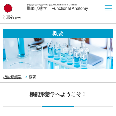
千葉大学大学院医学研究院
Graduate School of Medicine
機能形態学
Functional Anatomy
概要
機能形態学
概要
機能形態学へようこそ！