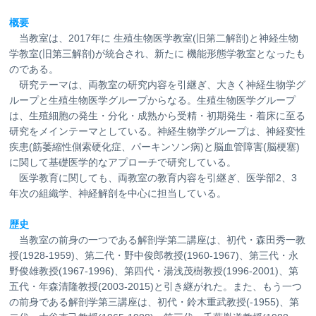
概要
当教室は、2017年に 生殖生物医学教室(旧第二解剖)と神経生物
学教室(旧第三解剖)が統合され、新たに 機能形態学教室となったも
のである。
研究テーマは、両教室の研究内容を引継ぎ、大きく神経生物学グ
ループと生殖生物医学グループからなる。生殖生物医学グループ
は、生殖細胞の発生・分化・成熟から受精・初期発生・着床に至る
研究をメインテーマとしている。神経生物学グループは、神経変性
疾患(筋萎縮性側索硬化症、パーキンソン病)と脳血管障害(脳梗塞)
に関して基礎医学的なアプローチで研究している。
医学教育に関しても、両教室の教育内容を引継ぎ、医学部2、3
年次の組織学、神経解剖を中心に担当している。
歴史
当教室の前身の一つである解剖学第二講座は、初代・森田秀一教
授(1928-1959)、第二代・野中俊郎教授(1960-1967)、第三代・永
野俊雄教授(1967-1996)、第四代・湯浅茂樹教授(1996-2001)、第
五代・年森清隆教授(2003-2015)と引き継がれた。また、もう一つ
の前身である解剖学第三講座は、初代・鈴木重武教授(-1955)、第