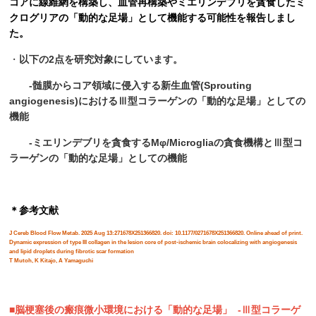
コアに線維網を構築し、血管再構築やミエリンデブリを貪食したミ
クログリアの「動的な足場」として機能する可能性を報告しまし
た。
・
以下の2点を研究対象にしています。
-髄膜からコア領域に侵入する新生血管(Sprouting
angiogenesis)におけるⅢ型コラーゲンの「動的な足場」としての
機能
-ミエリンデブリを貪食するMφ/Microgliaの貪食機構とⅢ型コ
ラーゲンの「動的な足場」としての機能
＊参考文献
J Cereb Blood Flow Metab. 2025 Aug 13:271678X251366820. doi: 10.1177/0271678X251366820. Online ahead of print.
Dynamic expression of type III collagen in the lesion core of post-ischemic brain colocalizing with angiogenesis
and lipid droplets during fibrotic scar formation
T Mutoh, K Kitajo, A Yamaguchi
■脳梗塞後の瘢痕微小環境における「動的な足場」 -Ⅲ型コラーゲ