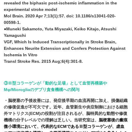
revealed the biphasic post-ischemic inflammation in the
experimental stroke model
Mol Brain. 2020 Apr 7;13(1):57. doi: 10.1186/s13041-020-
00598-1.
●Muneki Sakamoto, Yuta Miyazaki, Keiko Kitajo, Atsushi
Yamaguchi
VGF, Which Is Induced Transcriptionally in Stroke Brain,
Enhances Neurite Extension and Confers Protection Against
Ischemia In Vitro
Transl Stroke Res. 2015 Aug;6(4):301-8.
③Ⅲ型コラーゲンが「動的な足場」として血管再構築や
Mφ/Microgliaのデブリ貪食機構への関与
・脳梗塞の予後改善には、発症後早期の血流再開に加え、損傷組織
の修復促進が不可欠です。近年、血管新生や炎症制御における細胞
外マトリクス(ECM)の役割が注目されるが、脳特異的な動態や修復
機構の分子レベルでの理解は乏しい。当研究室は、
脳梗塞後の瘢痕
微小環境において、代表的なECMであるⅢ型コラーゲンが、虚血