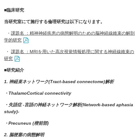
■
臨床研究
当研究室にて施行する倫理研究は以下になります。
・
課題名 ：精神神経疾患の病態解明のための脳神経線維束の解剖
学的研究
・
課題名 ：MRIを用いた高次視覚情報処理に関する神経線維束の
研究
■研究紹介
1. 神経束ネットワーク(Tract-based connectome)解析
・ThalamoCortical connectivity
・失語症 -言語の神経ネットワーク解析(Network-based aphasia
study)-
・Precuneus (楔前部)
2. 脳梗塞の病態解明