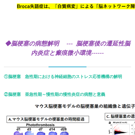
◆
脳梗塞の病態解明 --- 脳梗塞後の遷延性脳
内炎症と瘢痕微小環境------
①脳梗塞 急性期における神経細胞のストレス応答機構の解明
②脳梗塞 亜急性期～慢性期の慢性炎症の病態と意義