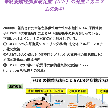
◆
筋萎縮性側索硬化症（ALS）の発症メカニズ
ムの解明
2009年に報告された常染色体優性遺伝性の家族性ALSの原因遺伝
子FUS/TLSの機能解析によるALS発症機序の解明を行っている。
下図に示すように、3点を重点的に解析している。
①FUS/TLSの核‐細胞質シャトリング機構におけるアルギニンメチ
ル化の意義
②FUS/TLSのC端NLS（核移行シグナル）の変異体の細胞質におけ
る病的凝集体の形成機序
③FUS/TLSのC端NLS変異体の病的凝集体の意義(Phase
transition 相転移との関連)