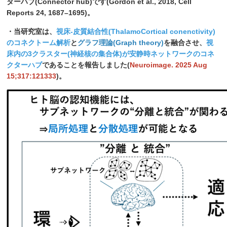
ターハブ(Connector hub)です(Gordon et al., 2018, Cell
Reports 24, 1687–1695)。
・当研究室は、
視床-皮質結合性(ThalamoCortical conenctivity)
のコネクトーム解析
と
グラフ理論(Graph theory)
を融合させ、
視
床内の3クラスター(神経核の集合体)が安静時ネットワークのコネ
クターハブ
であることを報告しました(
Neuroimage. 2025 Aug
15;317:121333
)。