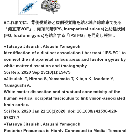
■これまでに、背側視覚路と腹側視覚路を結ぶ連合線維束である
「鉛直束VOF」、頭頂間溝(IPS, intraparietal sulcus)と紡錘状回
(FG, fusiform gyrus)を結合する「IPS-FG」を同定し報告 。
●Tatsuya Jitsuishi, Atsushi Yamaguchi
Identification of a distinct association fiber tract "IPS-FG" to
connect the intraparietal sulcus areas and fusiform gyrus by
white matter dissection and tractography
Sci Rep. 2020 Sep 23;10(1):15475.
●Jitsuishi T, Hirono S, Yamamoto T, Kitajo K, Iwadate Y,
Yamaguchi A.
White matter dissection and structural connectivity of the
human vertical occipital fasciculus to link vision-associated
brain cortex.
Sci Rep. 2020 Jan 21;10(1):820. doi: 10.1038/s41598-020-
57837-7.
●Tatsuya Jitsuishi, Atsushi Yamaguchi
Posterior Precuneus is Highly Connected to Medial Temporal