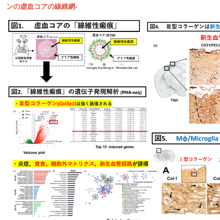
ンの虚血コアの線維網-