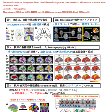
Structural connector hub properties of the thalamus in large-scale brain networks: white matter structure as an
anatomical basis.
Jitsuishi T, Yamaguchi A.
Neuroimage. 2025 Aug 15;317:121333. doi: 10.1016/j.neuroimage.2025.121333. Epub 2025 Jun 17.