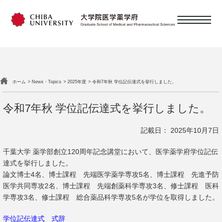
日本語
English
ホーム
News・Topics
2025年度
令和7年秋 学位記伝達式を挙行しました。
概要
令和7年秋 学位記伝達式を挙行しました。
教育
記載日： 2025年10月7日
千葉大学 薬学部創立120周年記念講堂において、医学薬学府学位記伝
達式を挙行しました。
研究・教員
論文博士4名、博士課程 先端医学薬学専攻5名
、博士課程 先進予防
医学共同専攻2名、博士課程 先端創薬科学専攻3名、修士課程 医科
学専攻3名、修士課程 総合薬品科学専攻5名が学位を取得しました。
大学院を目指す皆様へ
学位記伝達式 式辞