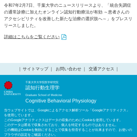
令和7年2月7日、千葉大学のニュースリリースより、「統合失調症
の通常診療に加えたオンライン認知行動療法が有効 ～患者さんの
アクセシビリティを改善した新たな治療の選択肢へ～」をプレスリ
リースしました。
詳細はこちらをご覧ください
サイトマップ
お問い合わせ
交通アクセス
千葉大学大学院医学研究院
認知行動生理学
Graduate School of Medicine
Cognitive Behavioral Physiology
当ウェブサイトでは、Googleによるアクセス解析ツール「Googleアナリティクス」
を使用しています。
このGoogleアナリティクスはデータの収集のためにCookieを使用しています。
このデータは匿名で収集されており、個人を特定するものではありません。
この機能はCookieを無効にすることで収集を拒否することが出来ますので、お使いの
ブラウザの設定をご確認ください。