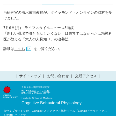
当研究室の清水栄司教授が、ダイヤモンド・オンラインの取材を受
けました。
7月6日(月) ライフスタイルニュース3面鏡
「新しい職場で誰とも話したくない」は異常ではなかった…精神科
医が教える「大人の人見知り」の改善法
詳細は
こちら
をご覧ください。
サイトマップ
お問い合わせ
交通アクセス
千葉大学大学院医学研究院
認知行動生理学
Graduate School of Medicine
Cognitive Behavioral Physiology
当ウェブサイトでは、Googleによるアクセス解析ツール「Googleアナリティクス」
を使用しています。