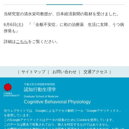
当研究室の清水栄司教授が、日本経済新聞の取材を受けました。
6月6日(土) 『「全般不安症」に初の治療薬 生活に支障、うつ病
併発も』
詳細は
こちら
をご覧ください。
サイトマップ
お問い合わせ
交通アクセス
千葉大学大学院医学研究院
認知行動生理学
Graduate School of Medicine
Cognitive Behavioral Physiology
当ウェブサイトでは、Googleによるアクセス解析ツール「Googleアナリティクス」
を使用しています。
このGoogleアナリティクスはデータの収集のためにCookieを使用しています。
このデータは匿名で収集されており、個人を特定するものではありません。
この機能はCookieを無効にすることで収集を拒否することが出来ますので、お使いの