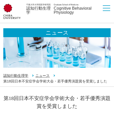
千葉大学大学院医学研究院
Graduate School of Medicine
認知行動生理
Cognitive Behavioral
学
Physiology
ニュース
認知行動生理学
ニュース
第18回日本不安症学会学術大会・若手優秀演題賞を受賞しました
第18回日本不安症学会学術大会・若手優秀演題
賞を受賞しました