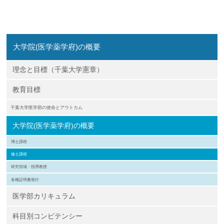
企業の方
大学院志望の方
医学部志望の方
卒業生の方
在学生・教員の方
お問い合わせ
交通アクセス
大学院(医学薬学府)の概要
理念と目標（千葉大学憲章）
教育目標
千葉大学医学部の使命とアウトカム
大学院(医学薬学府)の概要
博士課程
修士課程
研究領域・指導教授
各種証明書発行
医学部カリキュラム
科目別コンピテンシー