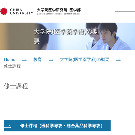
English
日本語
大学院(医学薬学府)の概
Home
要
概要
Home
教育
大学院(医学薬学府)の概要
修士課程
教育
修士課程
研究
入学案内
修士課程（医科学専攻・総合薬品科学専攻）
社会貢献