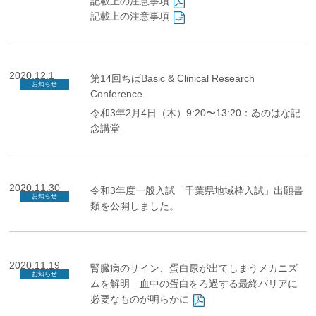
記載上の注意事項
記載上の注意事項
2020.12.1
第14回ちばBasic & Clinical Research
お知らせ
Conference
令和3年2月4日（木）9:20〜13:20：ゐのはな記
念講堂
2020.11.30
令和3年度一般入試「千葉県地域枠入試」出願書
お知らせ
類
を公開しました。
2020.11.19
腎臓病のサイン、蛋白尿が出てしまうメカニズ
お知らせ
ムを解明＿血中の蛋白をろ過する最終バリアに
必要なものが明らかに