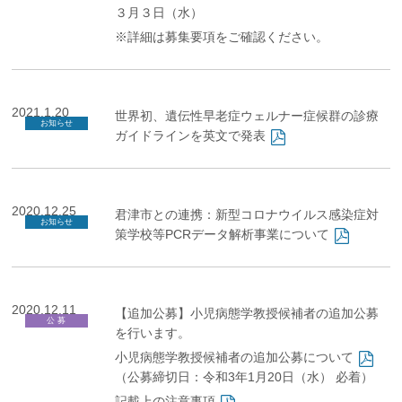
３月３日（水）
※詳細は募集要項をご確認ください。
2021.1.20
世界初、遺伝性早老症ウェルナー症候群の診療
お知らせ
ガイドラインを英文で発表
2020.12.25
君津市との連携：新型コロナウイルス感染症対
お知らせ
策学校等PCRデータ解析事業について
2020.12.11
【追加公募】小児病態学教授候補者の追加公募
公 募
を行います。
小児病態学教授候補者の追加公募について
（公募締切日：令和3年1月20日（水） 必着）
記載上の注意事項