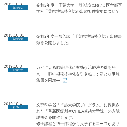
2019.10.31
令和2年度 千葉大学一般入試における医学部医
お知らせ
学科千葉県地域枠入試の出願要件変更について
2019.10.31
令和2年度一般入試「千葉県地域枠入試」出願書
お知らせ
類
を公開しました。
2019.10.8
カビによる肺線維化に有効な治療法の鍵を発
お知らせ
見 ―肺の組織線維化を引き起こす新たな細胞
集団を同定―
2019.10.4
文部科学省「卓越大学院プログラム」に採択さ
お知らせ
れた「革新医療創生CHIBA卓越大学院」の入試
説明会を開催します。
修士課程と博士課程から入学するコースがあり