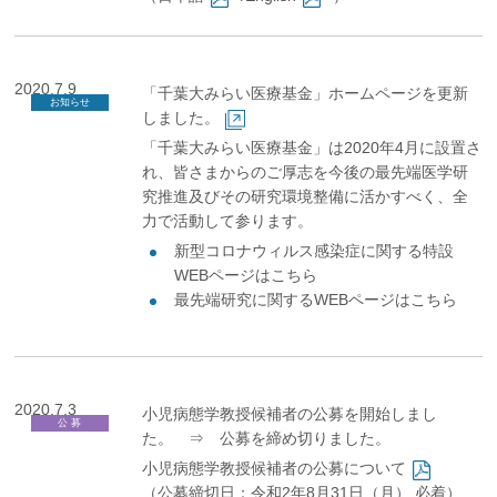
2020.7.9
「千葉大みらい医療基金」ホームページを更新
お知らせ
しました。
「千葉大みらい医療基金」は2020年4月に設置さ
れ、皆さまからのご厚志を今後の最先端医学研
究推進及びその研究環境整備に活かすべく、全
力で活動して参ります。
新型コロナウィルス感染症に関する特設
WEBページは
こちら
最先端研究に関するWEBページは
こちら
2020.7.3
小児病態学教授候補者の公募を開始しまし
公 募
た。
⇒ 公募を締め切りました。
小児病態学教授候補者の公募について
（公募締切日：令和2年8月31日（月） 必着）