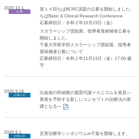
2020.10.1
第１４回ちばBCRC演題の公募を開始しました。
公 募
ちばBasic & Clinical Research Conference
応募締切日：令和２年10月23日（金）
スカラーシップ奨励賞、指導者賞候補者公募を
開始しました。
千葉大学医学部スカラーシップ奨励賞、指導者
賞候補者公募
について
応募締切日：令和２年11月13日（金）17:00 厳
守
2020.9.18
白血病の幹細胞の脂質代謝メカニズムを発見―
お知らせ
再発を予防する新しいコンセプトの治療法の基
礎となる―
2020.9.1
災害治療学シンポジウムin千葉を開催します。
お知らせ