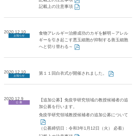
記載上の注意事項
2020.12.10
食物アレルギー治療成功のカギを解明～アレル
お知らせ
ギーを引き起こす悪玉細胞が抑制する善玉細胞
へと切り替わる～
2020.12.10
第１１回白衣式が開催されました。
お知らせ
2020.12.9
【追加公募】免疫学研究領域の教授候補者の追
公 募
加公募を行います。
免疫学研究領域教授候補者の追加公募について
（公募締切日：令和3年1月12日（火） 必着）