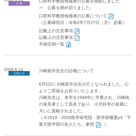
口腔科学教授候補者の公募を開始しました
公 募
⇒ 公募を締め切りました。
口腔科学教授候補者の公募について
（公募締切日：令和2年7月27日（月） 必着）
記載上の注意事項
記載上の注意事項
手術症例一覧
2020.6.11
川崎富作先生の訃報について
お知らせ
6月5日に川崎富作先生が亡くなられました。心
よりご冥福をお祈りいたします。
川崎先生は、本学を1948年に卒業され、川崎病
の発見者として高名であり、小児科学の発展に
大いに貢献されました。
（
※2019・2020医学研究院・医学部概要p3「千
葉大医学部の先人たち」参照
）