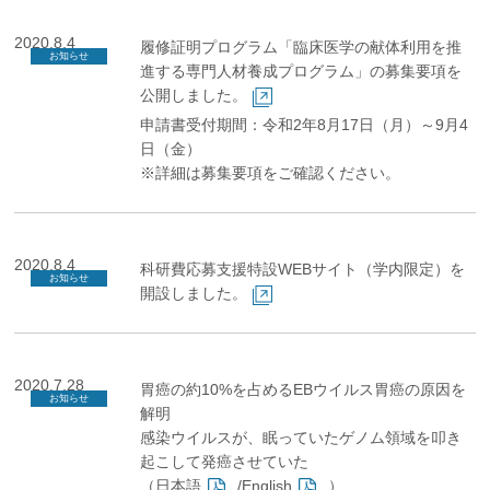
2020.8.4
履修証明プログラム「臨床医学の献体利用を推
お知らせ
進する専門人材養成プログラム」の募集要項を
公開しました。
申請書受付期間：令和2年8月17日（月）～9月4
日（金）
※詳細は募集要項をご確認ください。
2020.8.4
科研費応募支援特設WEBサイト（学内限定）を
お知らせ
開設しました。
2020.7.28
胃癌の約10%を占めるEBウイルス胃癌の原因を
お知らせ
解明
感染ウイルスが、眠っていたゲノム領域を叩き
起こして発癌させていた
（
日本語
/
English
）