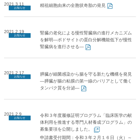
2021.3.11
精祖細胞由来の全胞状奇胎の発見
お知らせ
2021.2.19
腎臓の老化による慢性腎臓病の進行メカニズム
お知らせ
を解明—ポドサイトの蛋白分解機能低下が慢性
腎臓病を進行させる—
2021.2.17
膵臓が細菌感染から腸を守る新たな機構を発見
お知らせ
―膵臓が腸の粘膜の第一線のバリアとして働く
タンパク質を分泌—
2021.2.9
令和３年度履修証明プログラム「臨床医学の献
お知らせ
体利用を推進する専門人材養成プログラム」の
募集要項を公開しました。
申請書受付期間：令和３年２月１６日（火）～