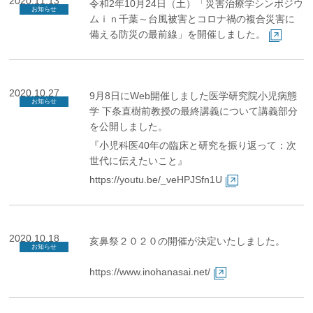
2020.11.13
令和2年10月24日（土）「災害治療学シンポジウ
お知らせ
ムｉｎ千葉～台風被害とコロナ禍の複合災害に
備える防災の最前線」を開催しました。
2020.10.27
9月8日にWeb開催しました医学研究院小児病態
お知らせ
学 下条直樹前教授の最終講義について講義部分
を公開しました。
『小児科医40年の臨床と研究を振り返って：次
世代に伝えたいこと』
https://youtu.be/_veHPJSfn1U
2020.10.18
亥鼻祭２０２０の開催が決定いたしました。
お知らせ
https://www.inohanasai.net/