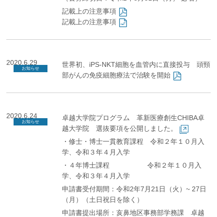
記載上の注意事項
記載上の注意事項
2020.6.29
世界初、iPS-NKT細胞を⾎管内に直接投与 頭頸
お知らせ
部がんの免疫細胞療法で治験を開始
2020.6.24
卓越大学院プログラム 革新医療創生CHIBA卓
お知らせ
越大学院 選抜要項を公開しました。
・修士・博士一貫教育課程 令和２年１０月入
学、令和３年４月入学
・４年博士課程 令和２年１０月入
学、令和３年４月入学
申請書受付期間：令和2年7月21日（火）~ 27日
（月）（土日祝日を除く）
申請書提出場所：亥鼻地区事務部学務課 卓越