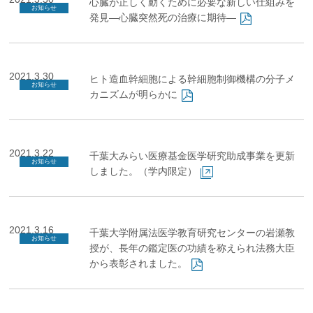
心臓が正しく動くために必要な新しい仕組みを
お知らせ
企業の方
大学院志望の方
医学部志望の方
卒業生の方
在学生・教員の方
発見―心臓突然死の治療に期待—
お問い合わせ
交通アクセス
2021.3.30
ヒト造血幹細胞による幹細胞制御機構の分子メ
お知らせ
カニズムが明らかに
2021.3.22
千葉大みらい医療基金医学研究助成事業を更新
お知らせ
しました。（学内限定）
2021.3.16
千葉大学附属法医学教育研究センターの岩瀬教
お知らせ
授が、長年の鑑定医の功績を称えられ法務大臣
から表彰されました。