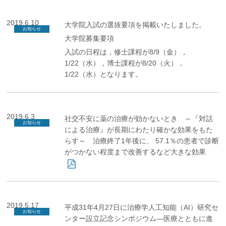
2019.6.10
大学院入試の選抜要項を掲載いたしました。
お知らせ
大学院募集要項
入試の日程は，修士課程が8/9（金），
1/22（水），博士課程が8/20（火），
1/22（水）となります。
2019.6.3
社交不安に薬の治療が効かないとき ～『対話
お知らせ
による治療』が長期にわたり確かな効果をもた
らす～ 治療終了1年後に、 57.1％の患者で診断
がつかない程度まで改善するなど大きな効果
2019.5.17
平成31年4月27日に治療学人工知能（AI）研究セ
お知らせ
ンター設立記念シンポジウム―医療とともに進