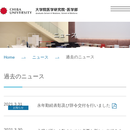
English
日本語
Home
ニュース
概要
過去のニュース
Home
ニュース
教育
過去のニュース
研究
入学案内
2021.3.31
永年勤続表彰及び辞令交付を行いました
お知らせ
社会貢献
2021.3.30