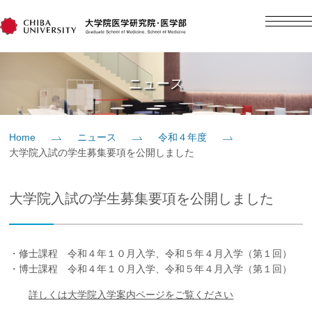
English
日本語
Home
ニュース
概要
Home
ニュース
令和４年度
大学院入試の学生募集要項を公開しました
教育
大学院入試の学生募集要項を公開しました
研究
入学案内
・修士課程 令和４年１０月入学、令和５年４月入学（第１回）
・博士課程 令和４年１０月入学、令和５年４月入学（第１回）
社会貢献
詳しくは大学院入学案内ページをご覧ください