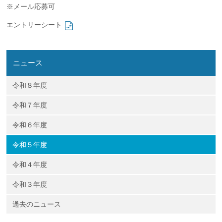
※メール応募可
企業の方
大学院志望の方
医学部志望の方
卒業生の方
在学生・教員の方
お問い合わせ
交通アクセス
エントリーシート
ニュース
令和８年度
令和７年度
令和６年度
令和５年度
令和４年度
令和３年度
過去のニュース