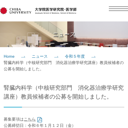
English
日本語
Home
ニュース
概要
Home
ニュース
令和５年度
腎臓内科学（中核研究部門 消化器治療学研究講座）教員候補者の
教育
公募を開始しました。
研究
腎臓内科学（中核研究部門 消化器治療学研究
講座）教員候補者の公募を開始しました。
入学案内
募集要項は
こちら
社会貢献
公募締切日：令和６年１月１２日（金）