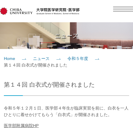
English
日本語
Home
ニュース
概要
Home
ニュース
令和５年度
第１４回 白衣式が開催されました
教育
第１４回 白衣式が開催されました
研究
入学案内
令和５年１２月１日、医学部４年生が臨床実習を前に、白衣を一人
ひとりに着せかけてもらう「白衣式」が開催されました。
社会貢献
医学部附属病院HP