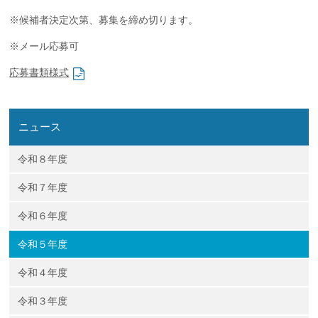
企業の方
大学院志望の方
医学部志望の方
卒業生の方
在学生・教員の方
※候補者決定次第、募集を締め切ります。
お問い合わせ
交通アクセス
※メール応募可
応募書類様式
ニュース
令和８年度
令和７年度
令和６年度
令和５年度
令和４年度
令和３年度