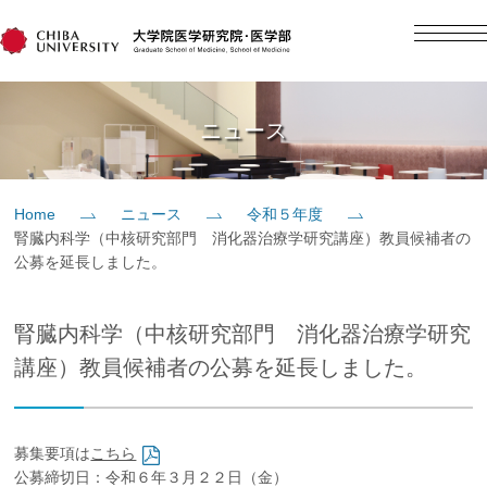
English
日本語
Home
ニュース
概要
Home
ニュース
令和５年度
腎臓内科学（中核研究部門 消化器治療学研究講座）教員候補者の
教育
公募を延長しました。
研究
腎臓内科学（中核研究部門 消化器治療学研究
講座）教員候補者の公募を延長しました。
入学案内
募集要項は
こちら
社会貢献
公募締切日：令和６年３月２２日（金）