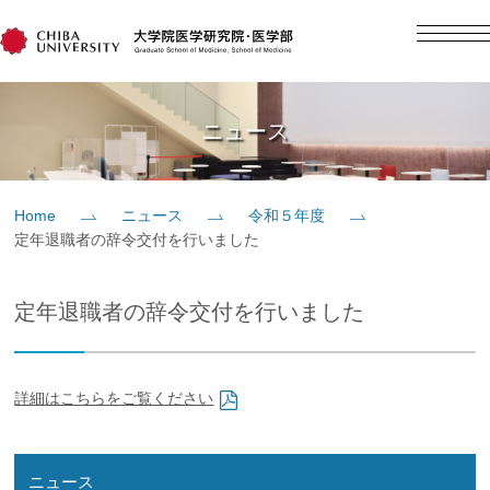
English
日本語
Home
ニュース
概要
Home
ニュース
令和５年度
定年退職者の辞令交付を行いました
教育
定年退職者の辞令交付を行いました
研究
入学案内
詳細はこちらをご覧ください
社会貢献
ニュース