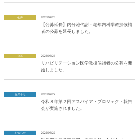
企業の方
大学院志望の方
医学部志望の方
卒業生の方
在学生・教員の方
お問い合わせ
交通アクセス
公募
2026/07/28
【公募延長】内分泌代謝・老年内科学教授候補
者の公募を延長しました。
公募
2026/07/28
リハビリテーション医学教授候補者の公募を開
始しました。
お知らせ
2026/07/22
令和８年第２回アスパイア・プロジェクト報告
会が実施されました。
お知らせ
2026/07/22