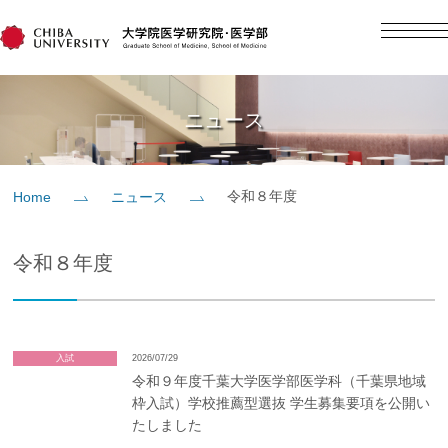
English
日本語
Home
ニュース
概要
令和８年度
Home
ニュース
教育
令和８年度
研究
入学案内
入試
2026/07/29
令和９年度千葉大学医学部医学科（千葉県地域
枠入試）学校推薦型選抜 学生募集要項を公開い
社会貢献
たしました