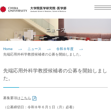
English
日本語
Home
ニュース
概要
Home
ニュース
令和８年度
先端応用外科学教授候補者の公募を開始しました。
教育
先端応用外科学教授候補者の公募を開始しまし
研究
た。
入学案内
募集要項は
こちら
社会貢献
（公募締切日：令和８年６月１日（月）必着）