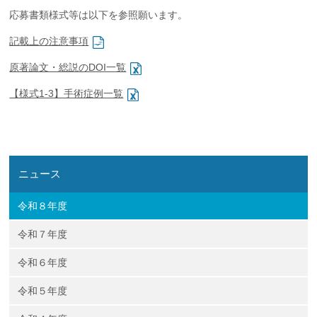
企業の方
大学院志望の方
医学部志望の方
卒業生の方
在学生・教員の方
応募書類様式等は以下を参照願います。
お問い合わせ
交通アクセス
記載上の注意事項
原著論文・総説のDOI一覧
【様式1-3】手術症例一覧
ニュース
令和８年度
令和７年度
令和６年度
令和５年度