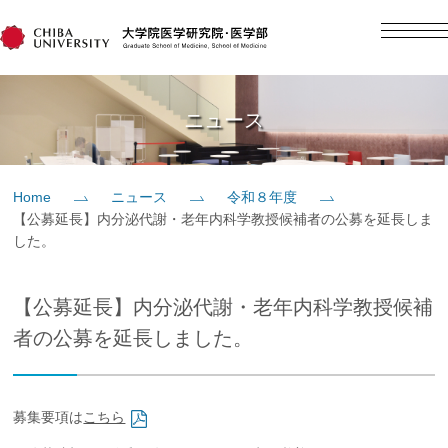
English
日本語
Home
ニュース
概要
Home
ニュース
令和８年度
【公募延長】内分泌代謝・老年内科学教授候補者の公募を延長しま
教育
した。
研究
【公募延長】内分泌代謝・老年内科学教授候補
者の公募を延長しました。
入学案内
募集要項は
こちら
社会貢献