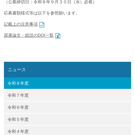
（公募締切日：令和８年９月３０日（水）必着）
企業の方
大学院志望の方
医学部志望の方
卒業生の方
在学生・教員の方
お問い合わせ
交通アクセス
応募書類様式等は以下を参照願います。
記載上の注意事項
原著論文・総説のDOI一覧
ニュース
令和８年度
令和７年度
令和６年度
令和５年度
令和４年度