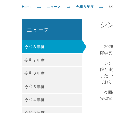
シ
Home
ニュース
令和８年度
社会貢献
企業の方
大学院志望の方
医学部志望の方
卒業生の方
在学生・教員の方
お問い
シ
ニュース
令和８年度
202
郎学長
令和７年度
シン
院と連
令和６年度
また、
ており
令和５年度
今回の
実習室
令和４年度