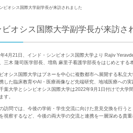
ンビオシス国際大学副学長が来訪されました
合わせ
交通アクセス
ンビオシス国際大学副学長が来訪さ
6年4月21日、インド・シンビオシス国際大学より Rajiv Yera
、三木 隆司医学部長、増島 麻里子看護学部長をはじめとする
ビオシス国際大学は
プネーを中心に複数都市へ展開する私立大
携した臨床教育やAI・医療画像など先端研究、地域医療への
千葉大学とシンビオシス国際大学は2022年9月1日付けで大
ます。
訪問では、今後の学術・学生交流に向けた意見交換を行うと
を視察するなど、今後の両大学の交流と連携を一層深める貴重