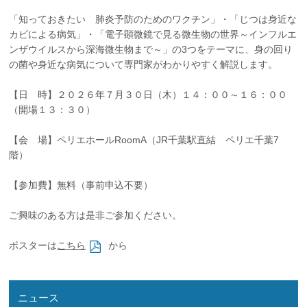
企業の方
大学院志望の方
医学部志望の方
卒業生の方
在学生・教員の方
「知っておきたい 肺炎予防のためのワクチン」・「じつは身近な
お問い合わせ
交通アクセス
カビによる病気」・「電子顕微鏡で見る微生物の世界～インフルエ
ンザウイルスから深海微生物まで～」の3つをテーマに、身の回り
の菌や身近な病気について専門家がわかりやすく解説します。
【日 時】２０２６年７月３０日（木）１４：００～１６：００
（開場１３：３０）
【会 場】ペリエホールRoomA（JR千葉駅直結 ペリエ千葉7
階）
【参加費】無料（事前申込不要）
ご興味のある方は是非ご参加ください。
ポスターは
こちら
から
ニュース