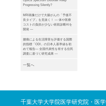
Optica Spectrum Disorder Keep
Progressing Silently?
MRI画像だけで大腸がんの「予後不
良タイプ」を見抜く！ ― 体や医療
コストの負担が少ない術前診断AIを
開発 ―
腰痛による生活障害を評価する国際
的指標「ODI」の日本人基準値を初
めて報告― 全国代表性を有する住民
調査に基づく研究成果 ―
一覧へ
千葉大学大学院医学研究院・医学