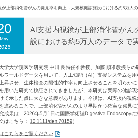
視鏡が上部消化管がんの発見率を向上～大規模健診施設における約5万人
20
合わせ
交通アクセス
AI支援内視鏡が上部消化管がん
May
設における約5万人のデータで
2026
学大学院医学研究院 中川 良特任准教授、加藤 順准教授らの
ルワールドデータを用いて、人工知能（AI）支援システムを
上昇させ、生体検査の陽性的中率も向上させることを明らかに
を用いた研究で検証されてきましたが、本研究は実際の健診現
けて示した点に大きな意義があります。今後は、AI支援内視
を進めることで、上部消化管がんのより早期かつ確実な発見に
果は、2026年5月1日に国際学術誌Digestive Endoscop
文はこちら：
10.1111/den.70159
）
はこちらをご覧ください