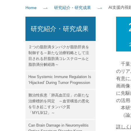
AI支援内
Home
研究紹介・研究成果
社会貢献
企業の方
大学院志望の方
医学部志望の方
卒業生の方
在学生・教員の方
お問い
研究紹介・研究成果
２つの脂肪滴タンパクが脂肪肝炎を
制御する～新たな治療戦略として注
目される肝脂肪滴コレステロールと
千葉大
脂肪滴分解経路～
のリア
How Systemic Immune Regulation Is
有意に
‘Hijacked’ During Tumor Progression
画画像
に先駆
難治性疾患「肺高血圧症」の新たな
の活用
治療標的を同定 ～血管構造の悪化
を引き起こすタンパク質
本研究成
「MYL9/12」～
（論
Can Brain Damage in Neuromyelitis
詳しく