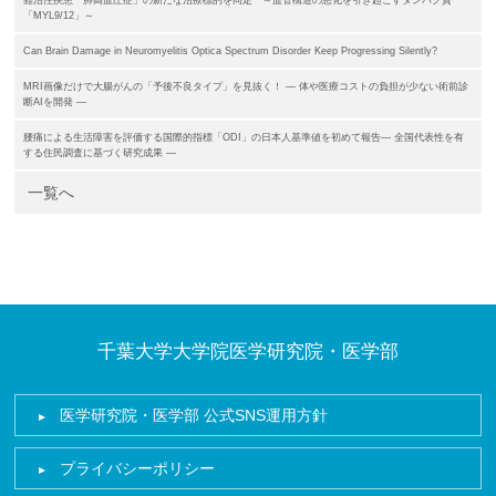
難治性疾患「肺高血圧症」の新たな治療標的を同定 ～血管構造の悪化を引き起こすタンパク質
「MYL9/12」～
Can Brain Damage in Neuromyelitis Optica Spectrum Disorder Keep Progressing Silently?
MRI画像だけで大腸がんの「予後不良タイプ」を見抜く！ ― 体や医療コストの負担が少ない術前診
断AIを開発 ―
腰痛による生活障害を評価する国際的指標「ODI」の日本人基準値を初めて報告― 全国代表性を有
する住民調査に基づく研究成果 ―
一覧へ
千葉大学大学院医学研究院・医学部
医学研究院・医学部 公式SNS運用方針
プライバシーポリシー