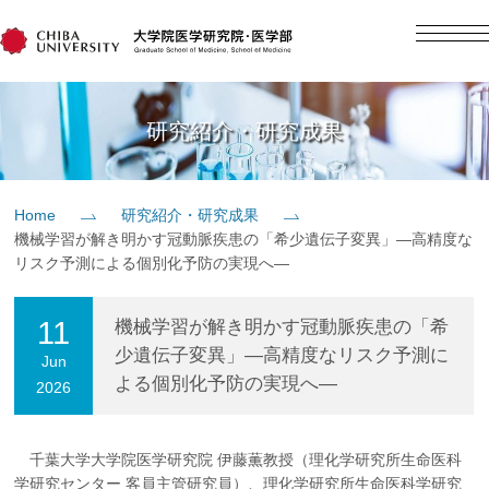
English
日本語
Home
研究紹介・研究成果
概要
Home
研究紹介・研究成果
機械学習が解き明かす冠動脈疾患の「希少遺伝子変異」―高精度な
教育
リスク予測による個別化予防の実現へ―
研究
11
機械学習が解き明かす冠動脈疾患の「希
少遺伝子変異」―高精度なリスク予測に
Jun
よる個別化予防の実現へ―
2026
入学案内
社会貢献
千葉大学大学院医学研究院 伊藤薫教授（理化学研究所生命医科
学研究センター 客員主管研究員）、理化学研究所生命医科学研究