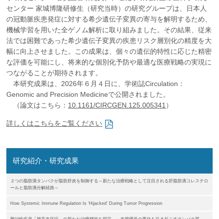
企業の方
大学院志望の方
医学部志望の方
卒業生の方
在学生・教員の方
センター 家城博隆研修生（研究当時）の研究グループは、日本人
お問い合わせ
交通アクセス
の冠動脈疾患発症に対する希少遺伝子変異の寄与を解明するため、
機械学習を用いた全ゲノム解析に取り組みました。その結果、従来
法では困難であった希少遺伝子変異の疾患リスク層別化の精度を大
幅に向上させました。この成果は、個々の遺伝的特性に応じた精密
な評価を可能にし、将来的な個別化予防や最適な医療戦略の実現に
つながることが期待されます。
本研究成果は、2026年６月４日に、学術誌Circulation：
Genomic and Precision Medicineで公開されました。
（論文はこちら：
10.1161/CIRCGEN.125.005341
）
詳しくはこちらをご覧ください
研究紹介・研究成果
２つの脂肪滴タンパクが脂肪肝炎を制御する～新たな治療戦略として注目される肝脂肪滴コレステロ
ールと脂肪滴分解経路～
How Systemic Immune Regulation Is ‘Hijacked’ During Tumor Progression