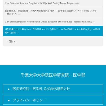
How Systemic Immune Regulation Is ‘Hijacked’ During Tumor Progression
難治性疾患「肺高血圧症」の新たな治療標的を同定 ～血管構造の悪化を引き起こすタンパク質
「MYL9/12」～
Can Brain Damage in Neuromyelitis Optica Spectrum Disorder Keep Progressing Silently?
MRI画像だけで大腸がんの「予後不良タイプ」を見抜く！ ― 体や医療コストの負担が少ない術前診
断AIを開発 ―
一覧へ
千葉大学大学院医学研究院・医学部
医学研究院・医学部 公式SNS運用方針
プライバシーポリシー