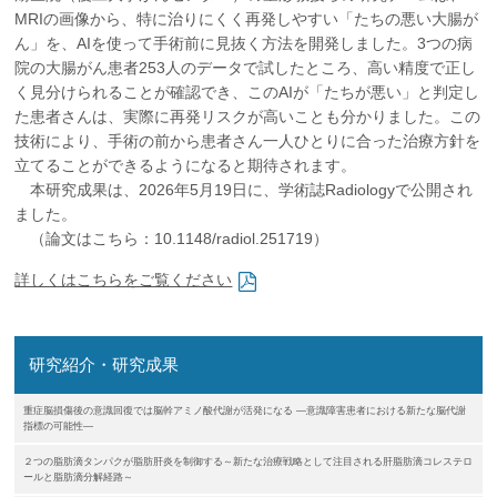
企業の方
大学院志望の方
医学部志望の方
卒業生の方
在学生・教員の方
MRIの画像から、特に治りにくく再発しやすい「たちの悪い大腸が
お問い合わせ
交通アクセス
ん」を、AIを使って手術前に見抜く方法を開発しました。3つの病
院の大腸がん患者253人のデータで試したところ、高い精度で正し
く見分けられることが確認でき、このAIが「たちが悪い」と判定し
た患者さんは、実際に再発リスクが高いことも分かりました。この
技術により、手術の前から患者さん一人ひとりに合った治療方針を
立てることができるようになると期待されます。
本研究成果は、2026年5月19日に、学術誌Radiologyで公開され
ました。
（論文はこちら：10.1148/radiol.251719）
詳しくはこちらをご覧ください
研究紹介・研究成果
重症脳損傷後の意識回復では脳幹アミノ酸代謝が活発になる ―意識障害患者における新たな脳代謝
指標の可能性―
２つの脂肪滴タンパクが脂肪肝炎を制御する～新たな治療戦略として注目される肝脂肪滴コレステロ
ールと脂肪滴分解経路～