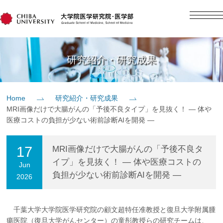
English
日本語
Home
研究紹介・研究成果
概要
Home
研究紹介・研究成果
MRI画像だけで大腸がんの「予後不良タイプ」を見抜く！ ― 体や
教育
医療コストの負担が少ない術前診断AIを開発 ―
研究
17
MRI画像だけで大腸がんの「予後不良タ
イプ」を見抜く！ ― 体や医療コストの
Jun
負担が少ない術前診断AIを開発 ―
2026
入学案内
社会貢献
千葉大学大学院医学研究院の顧文超特任准教授と復旦大学附属腫
瘍医院（復旦大学がんセンター）の童彤教授らの研究チームは、