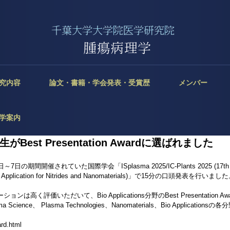
究内容
論文・書籍・学会発表・受賞歴
メンバー
学案内
est Presentation Awardに選ばれました
開催されていた国際学会「ISplasma 2025/IC-Plants 2025 (17th Intern
its Application for Nitrides and Nanomaterials)」で15分の口頭発表を行いまし
高く評価いただいて、Bio Applications分野のBest Presentation 
sma Science、 Plasma Technologies、Nanomaterials、Bio Applications
rd.html