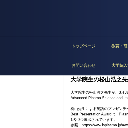
トップページ
教育・研
お問い合わせ
大学院入
大学院生の松山浩之先生がB
大学院生の松山浩之先生が、3月3日～7日の期間
Advanced Plasma Science and 
松山先生による英語のプレゼンテーションは
Best Presentation Awardは、Pla
1名づつ選出されています。
参照 https://www.isplasma.jp/awa