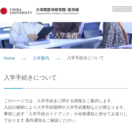
English
日本語
Home
入学案内
概要
入学手続きについて
Home
入学案内
教育
入学手続きについて
研究
このページでは、入学手続きに関する情報をご案内します。
入学案内
入試の種類により入学手続期間や入学手続書類などが異なります。
事前に必ず「入学手続ガイドブック」や合格通知と併せてお送りし
ております 案内通知をご確認ください。
社会貢献