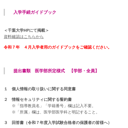
企業の方
大学院志望の方
医学部志望の方
卒業生の方
在学生・教員の方
お問い合わせ
交通アクセス
入学手続ガイドブック
＜千葉大学HPにて掲載＞
資料確認はこちらから
令和７年 ４月入学者用のガイドブックをご確認ください。
提出書類 医学部所定様式 【学部・全員】
１ 個人情報の取り扱いに関する同意書
２ 情報セキュリティに関する誓約書
※「指導教員名」「学籍番号」欄は記入不要。
※「所属」欄は、医学部医学科と明記すること。
３ 回答書（令和７年度入学試験合格者の保護者の皆様へ）