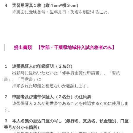
４ 実習用写真１枚（縦４cm×横３cm）
※裏面に受験番号・生年月日・氏名を明記すること。
提出書類 【学部・千葉県地域枠入試合格者のみ】
１ 連帯保証人の印鑑証明（２名分）
出願時に提出いただいた「修学資金貸付申請書」、「誓約
書」、「同意書」に
押印された印鑑と相違ないか確認します。
２ 申請者及び連帯保証人（２名分）の住民票
連帯保証人２名が別世帯であることを確認するために使用しま
す。
３ 本人名義の振込口座の写し（銀行名、支店名、預金種別、口座
番号が分かる箇所）