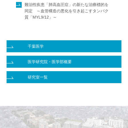
難治性疾患「肺高血圧症」の新たな治療標的を
同定 ～血管構造の悪化を引き起こすタンパク
質「MYL9/12」～
千葉医学
医学研究院・医学部概要
研究室一覧