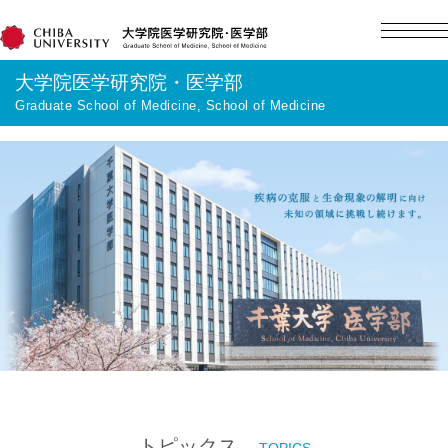
大学院医学研究院・医学部
Graduate School of Medicine, School of Medicine
English
日本語
Home
概要
教育
研究
入学案内
トピックス
TOPICS