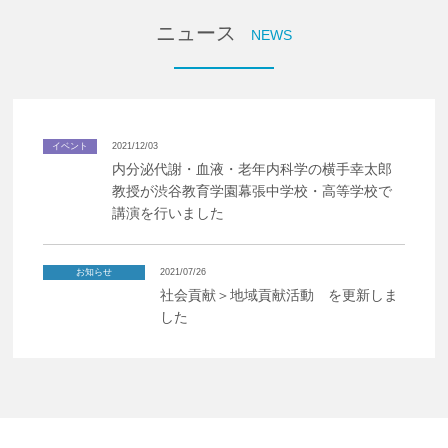
企業の方
大学院志望の方
医学部志望の方
卒業生の方
在学生・教員の方
ニュース
NEWS
お問い合わせ
交通アクセス
イベント
2021/12/03
内分泌代謝・⾎液・⽼年内科学の横⼿幸太郎
教授が渋⾕教育学園幕張中学校・⾼等学校で
講演を⾏いました
お知らせ
2021/07/26
社会貢献＞地域貢献活動 を更新しま
した