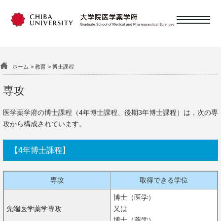
日本語
English
ホーム
教育
博士課程
概要
専攻
医学薬学府の博士課程（4年博士課程、後期3年博士課程）は，次の専
攻から構成されています。
教育
【4年博士課程】
研究・教員
専攻
取得できる学位
博士（医学）
大学院を目指す皆様へ
先端医学薬学専攻
又は
博士（薬学）