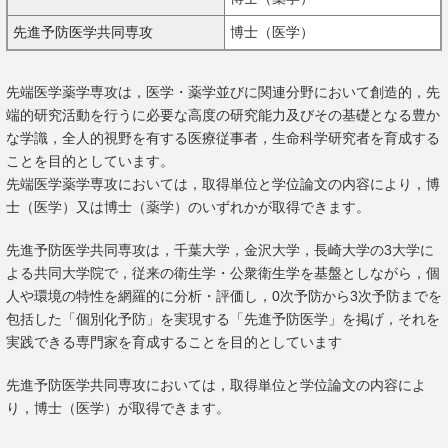
先進予防医学共同専攻
博士（医学）
アクセス
お問い合わせ
先端医学薬学専攻は，医学・薬学並びに関連分野において創造的，先
端的研究活動を行うに必要な高度の研究能力及びその基礎となる豊か
な学識，全人的視野を有する医療従事者，生命科学研究者を育成する
ことを目的としています。
先端医学薬学専攻においては，取得単位と学位論文の内容により，博
士（医学）又は博士（薬学）のいずれかが取得できます。
先進予防医学共同専攻は，千葉大学，金沢大学，長崎大学の3大学に
よる共同大学院で，従来の衛生学・公衆衛生学を基盤としながら，個
人や環境の特性を網羅的に分析・評価し，0次予防から3次予防までを
包括した「個別化予防」を実現する「先進予防医学」を掲げ，それを
実践できる専門家を育成することを目的としています
先進予防医学共同専攻においては，取得単位と学位論文の内容によ
り，博士（医学）が取得できます。